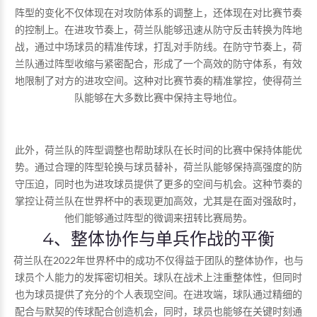
阵型的变化不仅体现在对攻防体系的调整上，还体现在对比赛节奏
的控制上。在进攻节奏上，荷兰队能够迅速从防守反击转换为阵地
战，通过中场球员的精准传球，打乱对手防线。在防守节奏上，荷
兰队通过阵型收缩与紧密配合，形成了一个高效的防守体系，有效
地限制了对方的进攻空间。这种对比赛节奏的精准掌控，使得荷兰
队能够在大多数比赛中保持主导地位。
此外，荷兰队的阵型调整也帮助球队在长时间的比赛中保持体能优
势。通过合理的阵型轮换与球员替补，荷兰队能够保持高强度的防
守压迫，同时也为进攻球员提供了更多的空间与机会。这种节奏的
掌控让荷兰队在世界杯中的表现更加高效，尤其是在面对强敌时，
他们能够通过阵型的微调来扭转比赛局势。
4、整体协作与单兵作战的平衡
荷兰队在2022年世界杯中的成功不仅得益于团队的整体协作，也与
球员个人能力的发挥密切相关。球队在战术上注重整体性，但同时
也为球员提供了充分的个人表现空间。在进攻端，球队通过精细的
配合与默契的传球配合创造机会，同时，球员也能够在关键时刻通