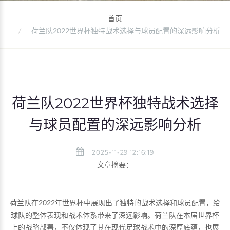
首页
荷兰队2022世界杯独特战术选择与球员配置的深远影响分析
荷兰队2022世界杯独特战术选择
与球员配置的深远影响分析
2025-11-29 12:16:19
文章摘要：
荷兰队在2022年世界杯中展现出了独特的战术选择和球员配置，给
球队的整体表现和战术体系带来了深远影响。荷兰队在本届世界杯
上的战略部署，不仅体现了其在现代足球战术中的深厚底蕴，也展