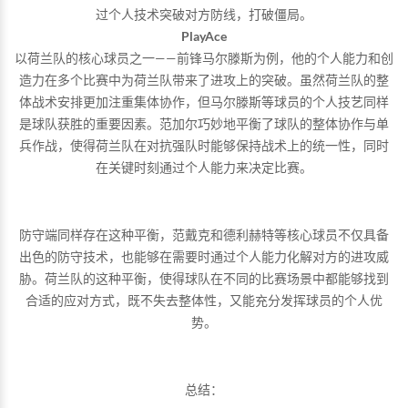
过个人技术突破对方防线，打破僵局。
PlayAce
以荷兰队的核心球员之一——前锋马尔滕斯为例，他的个人能力和创
造力在多个比赛中为荷兰队带来了进攻上的突破。虽然荷兰队的整
体战术安排更加注重集体协作，但马尔滕斯等球员的个人技艺同样
是球队获胜的重要因素。范加尔巧妙地平衡了球队的整体协作与单
兵作战，使得荷兰队在对抗强队时能够保持战术上的统一性，同时
在关键时刻通过个人能力来决定比赛。
防守端同样存在这种平衡，范戴克和德利赫特等核心球员不仅具备
出色的防守技术，也能够在需要时通过个人能力化解对方的进攻威
胁。荷兰队的这种平衡，使得球队在不同的比赛场景中都能够找到
合适的应对方式，既不失去整体性，又能充分发挥球员的个人优
势。
总结：