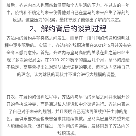
最后，齐达内本人也面临着健康和个人生活的压力。在过去的一年
中，疫情和不确定的未来使得他对自己在皇马的未来产生了深刻的
反思。这些压力的积累，最终导致了他做出了解约的决定。
2、解约背后的谈判过程
齐达内的解约并非突然之间发生，而是在一段时间的沟通和谈判过
程中逐步酝酿的。实际上，齐达内的辞职决策在2021年5月并没有完
全令人感到意外。首先，齐达内与皇马高层的关系在此之前已经出
现了多次紧张局面。在2020-2021赛季的最后几个月，皇马的成绩
不稳定，高层曾提出过对球队战术调整的要求，但齐达内坚持自己
的理念，认为球队的现状并不适合进行大规模的调整。
其次，在解约的谈判过程中，齐达内与皇马的高层之间并未展开公
开的争执或冲突，而是通过私人谈话和中介渠道进行。齐达内表达
了自己对于未来的规划，并且表明自己无法再继续担任主帅的角
色，而俱乐部方面也未曾强求其继续执教。皇马高层虽然希望齐达
内能继续执教，但在经过一段时间的沟通后，最终同意了齐达内的
辞职请求。