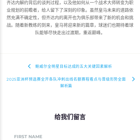
齐达内解约背后的谈判过程，以及他如何从一个战术大师转变为职
业规划的前瞻者，给人留下了深刻的印象。虽然皇马未来的道路依
然充满不确定性，但齐达内的离开也为俱乐部带来了新的机会和挑
战。随着新教练的到来，皇马将迎来新的篇章，球迷们也期待着球
队能够尽快走出过渡期，重返巅峰。
鲍威尔全明星目标达成的五大关键因素解析
2025亚洲杯预选赛全开各队冲刺出线名额赛程看点与晋级形势全面
解析篇
给我们留言
FIRST NAME