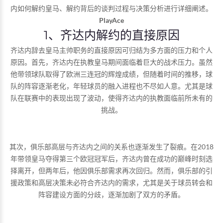
内如何解约皇马、解约背后的谈判过程与决策分析进行详细阐述。
PlayAce
1、齐达内解约的直接原因
齐达内辞去皇马主帅职务的直接原因可归结为多方面的压力和个人
原因。首先，齐达内在执教皇马期间面临着巨大的战术压力。虽然
他带领球队取得了欧洲三连冠的辉煌成绩，但随着时间的推移，球
队的阵容逐渐老化，年轻球员的融入进程也不尽如人意。尤其是球
队在联赛中的表现出现了波动，使得齐达内的执教面临前所未有的
挑战。
其次，俱乐部高层与齐达内之间的关系也逐渐发生了裂痕。在2018
年带领皇马夺得第三个欧冠冠军后，齐达内曾在成功的巅峰时刻选
择离开，但两年后，他因俱乐部需求再次回归。然而，俱乐部的引
援政策和高层决策未必符合齐达内的需求，尤其是关于球员转会和
阵容建设方面的分歧，逐渐加剧了双方的矛盾。