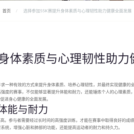
首页
选择参加55K赛提升身体素质与心理韧性助力健康全面发展
升身体素质与心理韧性助力
求一种有效的方式来提升身体素质、培养心理韧性，并最终实现健康的全面
高强度的赛事，不仅能够显著提升体能和耐力，还能锤炼个人的心理素质
步促进身心健康的全面发展。
体能与耐力
常高。参与者需要经过长时间的高强度训练，才能在赛事中取得良好的成
管系统，增强心脏和肺部的功能，还能提高运动者的耐力和持久力。