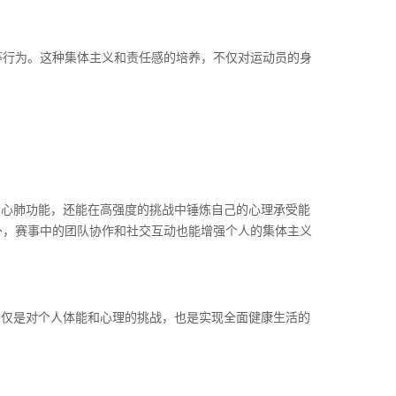
等行为。这种集体主义和责任感的培养，不仅对运动员的身
和心肺功能，还能在高强度的挑战中锤炼自己的心理承受能
外，赛事中的团队协作和社交互动也能增强个人的集体主义
不仅是对个人体能和心理的挑战，也是实现全面健康生活的