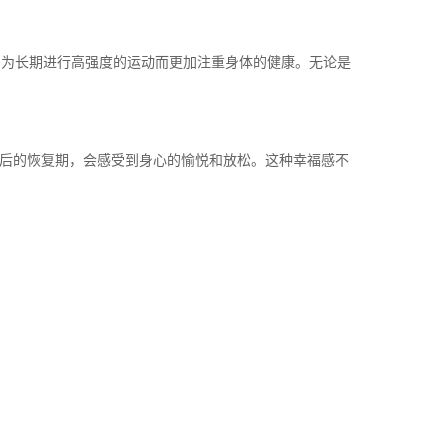
因为长期进行高强度的运动而更加注重身体的健康。无论是
赛后的恢复期，会感受到身心的愉悦和放松。这种幸福感不