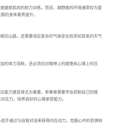
其是腿部肌肉的耐力训练。而且，越野跑的环境通常较为复
全面的身体素质提升。
崎岖的山路，还需要适应复杂的气候变化和突如其来的天气
增加的体力消耗，还必须应对精神上的疲惫和心理上的压
抗压能力便显得尤为重要。参赛者需要学会控制自己的情
应对压力，培养良好的心理承受能力。
多选手通过与自我对话来获得内在动力，克服心中的恐惧和