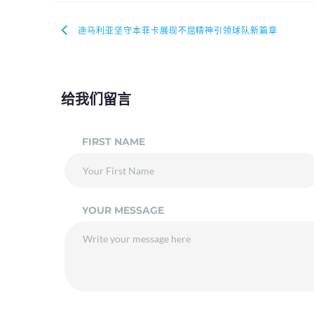
迪马利亚坚守本菲卡展现不屈精神引领球队新篇章
给我们留言
FIRST NAME
YOUR MESSAGE