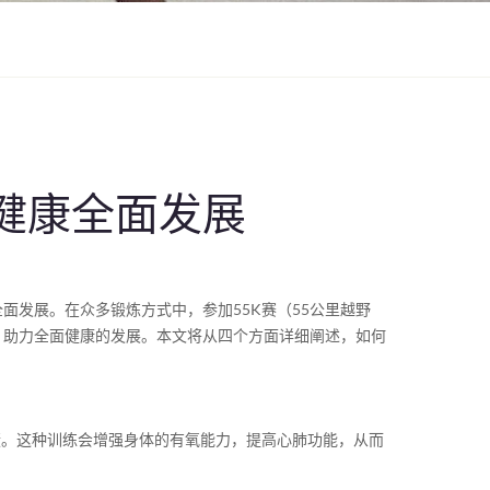
健康全面发展
发展。在众多锻炼方式中，参加55K赛（55公里越野
，助力全面健康的发展。本文将从四个方面详细阐述，如何
绩。这种训练会增强身体的有氧能力，提高心肺功能，从而