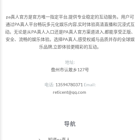
pa真人官方是官方唯一指定平台,提供专业稳定的互动服务。用户可
通过PA真人平台畅玩多元化娱乐内容,实时体验高清直播和沉浸式互
动。无论是从PA真人入口还是PA真人官方渠道进入,都能享受正版、
安全、流畅的娱乐体验。选择PA真人,感受权威与品质并存的全球娱
乐品牌,立即体验更精彩的互动。
地址:
儋州市认敢乡127号
电话
13594780371
Email
reticent@qq.com
导航
知道pa真人