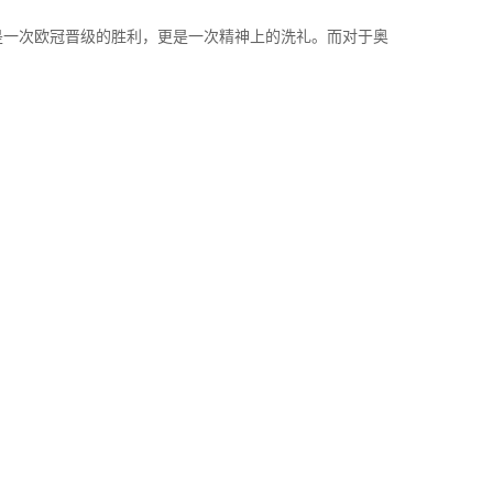
是一次欧冠晋级的胜利，更是一次精神上的洗礼。而对于奥