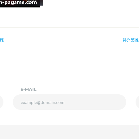
距
孙兴慜
E-MAIL