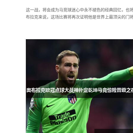
这一战，将会成为马竞球迷心中永不褪色的经典回忆，也
布拉克来说，这场比赛将再次证明他是世界上最顶尖的门