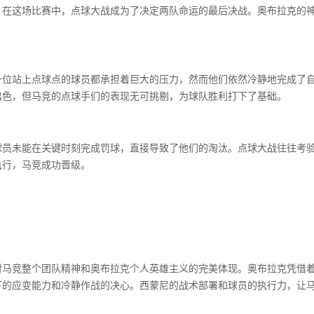
。在这场比赛中，点球大战成为了决定两队命运的最后决战。奥布拉克的
一位站上点球点的球员都承担着巨大的压力，然而他们依然冷静地完成了
出色，但马竞的点球手们的表现无可挑剔，为球队胜利打下了基础。
球员未能在关键时刻完成罚球，直接导致了他们的淘汰。点球大战往往考
执行，马竞成功晋级。
对马竞整个团队精神和奥布拉克个人英雄主义的完美体现。奥布拉克凭借
下的应变能力和冷静作战的决心。西蒙尼的战术部署和球员的执行力，让