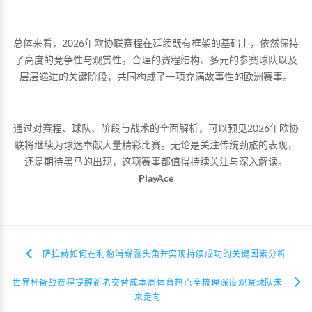
总体来看，2026年欧协联赛程在延续既有框架的基础上，依然保持
了高度的竞争性与观赏性。合理的赛程结构、多元的参赛球队以及
层层递进的关键阶段，共同构成了一项充满故事性的欧洲赛事。
通过对赛程、球队、阶段与战术的全面解析，可以预见2026年欧协
联将继续为球迷奉献大量精彩比赛。无论是关注传统劲旅的表现，
还是期待黑马的出现，这项赛事都值得持续关注与深入解读。
PlayAce
萨拉赫如何在利物浦崭露头角并实现持续成功的关键因素分析
世界杯备战赛程提醒新老交替成本周体育热点全梳理深度观察球队未
来走向