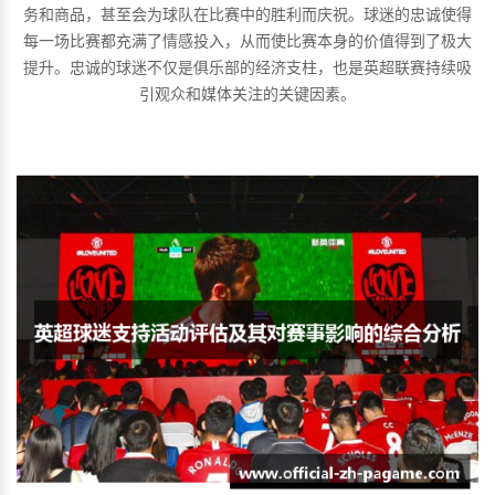
务和商品，甚至会为球队在比赛中的胜利而庆祝。球迷的忠诚使得
每一场比赛都充满了情感投入，从而使比赛本身的价值得到了极大
提升。忠诚的球迷不仅是俱乐部的经济支柱，也是英超联赛持续吸
引观众和媒体关注的关键因素。