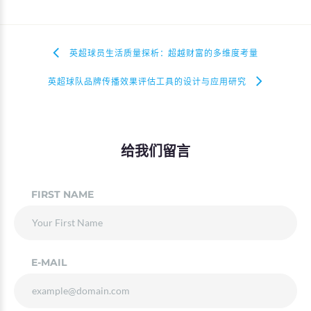
英超球员生活质量探析：超越财富的多维度考量
英超球队品牌传播效果评估工具的设计与应用研究
给我们留言
FIRST NAME
E-MAIL