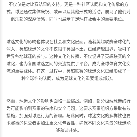
不仅仅是对比赛结果的支持，更是一种社区认同和文化传承的方
式。球迷通过集体庆祝、歌声以及其他形式的活动，展现了他们对
俱乐部的深厚情感，同时也展示了足球在社会中的重要地位。
球迷文化的影响也体现在社会和文化层面。随着英超联赛全球化的
深入，英超球迷的文化不仅限于英国本土，已经跨越国界，吸引了
世界各地球迷的参与。这种文化的传播，不仅促进了英超联赛的全
球化，也为各国球迷之间的交流提供了平台，成为全球体育文化交
流的重要载体。在这一过程中，英超联赛的球迷文化已经形成了一
种全球性的认同，成为足球文化的重要组成部分。
然而，球迷文化的影响也面临一些挑战。例如，部分极端球迷的行
为可能影响到赛事的秩序和安全问题，这要求赛事组织方采取有效
措施，加强对球迷行为的管理。与此同时，球迷文化的多样性也要
求赛事的运营者更加注重文化包容性，确保不同文化背景的球迷能
够和谐共处。