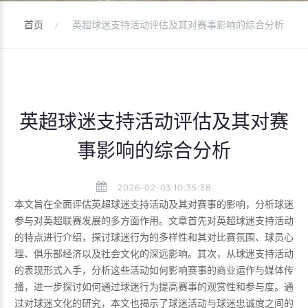
首页
英超球迷支持活动评估及其对赛事影响的综合分析
英超球迷支持活动评估及其对赛
事影响的综合分析
2026-02-03 10:35:38
本文旨在全面评估英超球迷支持活动及其对赛事的影响，分析球迷
参与对英超联赛发展的多方面作用。文章首先对英超球迷支持活动
的特点进行介绍，探讨球迷行为的多样性和其对比赛氛围、球员心
理、俱乐部经济以及社会文化的深远影响。其次，从球迷支持活动
的表现形式入手，分析这些活动如何影响赛事的商业运作与媒体传
播，进一步探讨如何通过球迷行为提高赛事的观赏性和参与度。通
过对球迷文化的研究，本文也揭示了球迷活动与球迷忠诚度之间的