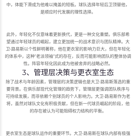
中，体能下滑成为他难以掩盖的短板。球队选择年轻后卫顶替他，
是顺应时代发展的理性选择。
此外，年轻化不仅意味着更新换代，更是一种文化重塑。俱乐部希
望通过年轻球员的崛起，建立更加统一的战术意识与团队精神。大
卫·路易斯以个性鲜明著称，他在更衣室的影响力巨大，但在年轻化
的体系中，这种“老派领袖”式的存在，反而可能影响团队的整体协调
性。阵容年轻化因此成为他被舍弃的战略必然。
3、管理层决策与更衣室生态
除了战术与年龄因素，管理层的决策逻辑也是大卫·路易斯落选的重
要背景。在俱乐部现代化管理的趋势下，管理层更强调团队秩序与
可持续发展，而非依赖个别球员的个人影响力。大卫·路易斯作为老
将，虽然对球队文化有积极贡献，但在新一代球员崛起的阶段，他
的存在被认为可能阻碍权力结构的平衡。
更衣室生态是球队运作的重要环节。大卫·路易斯在球队内部有极强