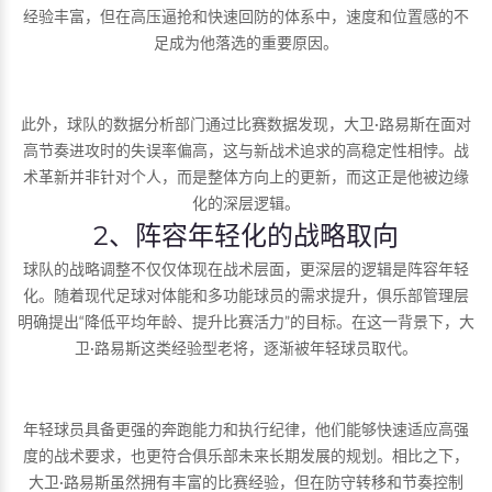
经验丰富，但在高压逼抢和快速回防的体系中，速度和位置感的不
足成为他落选的重要原因。
此外，球队的数据分析部门通过比赛数据发现，大卫·路易斯在面对
高节奏进攻时的失误率偏高，这与新战术追求的高稳定性相悖。战
术革新并非针对个人，而是整体方向上的更新，而这正是他被边缘
化的深层逻辑。
2、阵容年轻化的战略取向
球队的战略调整不仅仅体现在战术层面，更深层的逻辑是阵容年轻
化。随着现代足球对体能和多功能球员的需求提升，俱乐部管理层
明确提出“降低平均年龄、提升比赛活力”的目标。在这一背景下，大
卫·路易斯这类经验型老将，逐渐被年轻球员取代。
年轻球员具备更强的奔跑能力和执行纪律，他们能够快速适应高强
度的战术要求，也更符合俱乐部未来长期发展的规划。相比之下，
大卫·路易斯虽然拥有丰富的比赛经验，但在防守转移和节奏控制