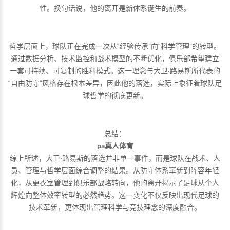
性。换句话说，他的离开是新体系诞生的前奏。
哲学层面上，球队正在完成一次从“经验传承”向“科学管理”的转型。
通过数据分析、技术监控和战术模型的不断优化，俱乐部希望建立
一套可持续、可复制的胜利模式。这一理念与大卫·路易斯所代表的
“自由防守”风格存在根本差异，因此他的落选，实际上象征着球队足
球哲学的彻底更新。
总结：
pa真人体育
综上所述，大卫·路易斯的落选并非单一事件，而是球队在战术、人
员、管理与哲学层面综合调整的结果。从防守体系革新到阵容年轻
化，从更衣室管理到俱乐部战略转向，他的离开揭示了足球从个人
辉煌向整体效率转型的必然趋势。这一变化不仅反映出现代足球的
技术革新，更体现出管理科学与竞技理念的深度融合。