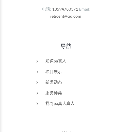
电话
13594780371
Email
reticent@qq.com
导航
知道pa真人
项目展示
新闻动态
服务种类
找到pa真人真人