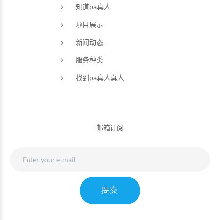
知道pa真人
项目展示
新闻动态
服务种类
找到pa真人真人
邮箱订阅
提交