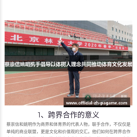
1、跨界合作的意义
蔡崇信和姚明作为商界和体育界的代表人物，联手合作，不仅仅是
单纯的商业联盟，更是文化和价值观的交汇。他们如何在跨界合作