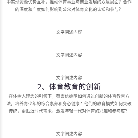
中实现资源优势互补，推动体育事业与商业发展的双赢局面？合作
的深度和广度如何影响到公众对体育文化的认知和参与？
文字阐述内容
文字阐述内容
文字阐述内容
2、体育教育的创新
在体树人理念的引领下，蔡崇信姚明如何通过创新的体育教育方
法，培养青少年的综合素养和身心健康？他们的教育模式如何突破
传统，更贴近时代需求，激发年轻一代对体育的兴趣和参与度？
文字阐述内容