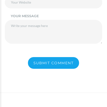
YOUR MESSAGE
SUBMIT COMMENT