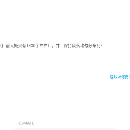
*（目前大概只有1800字左右），并且保持段落均匀分布呢？
蓉城对河南
E-MAIL