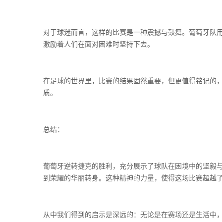
对于球迷而言，这样的比赛是一种震撼与鼓舞。葡萄牙队用
激励着人们在面对困难时坚持下去。
在足球的世界里，比赛的结果固然重要，但更值得铭记的
质。
总结：
葡萄牙逆转捷克的胜利，充分展示了球队在困境中的坚毅
到荣耀的华丽转身。这种精神的力量，使得这场比赛超越
从中我们得到的启示是深远的：无论是在赛场还是生活中