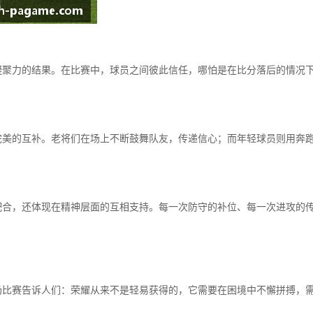
凝聚力的结果。在比赛中，球员之间彼此信任，哪怕是在比分落后的情况
完美的互补。老将们在场上不断鼓舞队友，传递信心；而年轻球员则用奔
配合，还体现在精神层面的互相支持。每一次防守的补位、每一次进攻的
场比赛告诉人们：荣耀从来不是轻易获得的，它需要在困境中不懈拼搏，