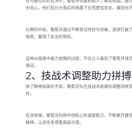
在与捷克队的对决中，葡萄牙队最初陷入了被动局面。捷
去信心，他们在比分落后的局面下反而更加坚定，展现出
比赛的中段，葡萄牙通过不断尝试传控与突破，逐渐打破
局势，赢得了反击的契机。
这种从困境中奋力突围的过程，不仅让人看到了葡萄牙球
保证。
2、技战术调整助力拼搏
除了精神层面的不屈，葡萄牙队在技战术层面的调整同样
件。
在进攻端，葡萄牙利用中场核心的调度能力，不断撕开捷
精神，让进攻变得更具层次感。