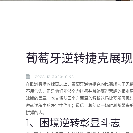
葡萄牙逆转捷克展现
2025-12-30 10:18:45
在欧洲赛场的绿茵之上，葡萄牙逆转捷克的比赛成为了无
不屈信念，正是他们能够全力拼搏并最终赢得荣耀的根本
沸腾的篇章。本文将从四个方面深入解析这场比赛所展现
逆转过程中的决定性作用；最后，总结这一场胜利所带来
拼搏的人。
1、困境逆转彰显斗志