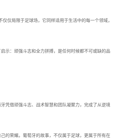
，不仅仅局限于足球场，它同样适用于生活中的每一个领域，
了启示：顽强斗志和全力拼搏，是任何时候都不可或缺的品
萄牙凭借顽强斗志、战术智慧和团队凝聚力，完成了从逆境
自己的荣耀。葡萄牙的故事，不仅属于足球，更属于所有在