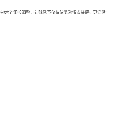
技战术的细节调整，让球队不仅仅依靠激情去拼搏，更凭借