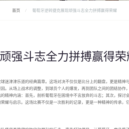
首页
葡萄牙逆转捷克展现顽强斗志全力拼搏赢得荣耀
顽强斗志全力拼搏赢得荣
数球迷津津乐道的经典篇章。这场对决不仅仅是比分上的翻盘，更是精神
原因。从场上战术的调整，到球员个人的爆发，再到团队之间的团结协作
出的精神内涵：首先，剖析葡萄牙在困境中不言放弃的斗志；其次，探讨
的荣耀与启示。这场比赛不仅是一次胜利的记录，更是一种精神的传承，