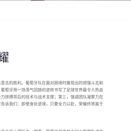
耀
与意志的胜利。葡萄牙队在面对困境时展现出的顽强斗志和
，葡萄牙用一场荡气回肠的逆转书写了足球世界最令人热血
全力拼搏背后的技术与战术支撑；第三，强调团队凝聚力在
它告诉我们：即使身处逆境，只要全力以赴，荣耀终将属于