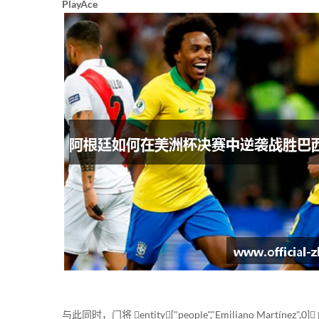
PlayAce
与此同时，门将 entity["people","Emiliano