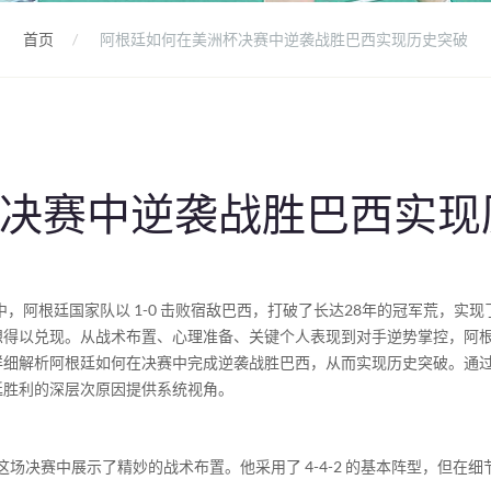
首页
阿根廷如何在美洲杯决赛中逆袭战胜巴西实现历史突破
决赛中逆袭战胜巴西实现
 América Final",0]中，阿根廷国家队以 1-0 击败宿敌巴西，打破了长达
想得以兑现。从战术布置、心理准备、关键个人表现到对手逆势掌控，阿
详细解析阿根廷如何在决赛中完成逆袭战胜巴西，从而实现历史突破。通
廷胜利的深层次原因提供系统视角。
 Scaloni",0]在这场决赛中展示了精妙的战术布置。他采用了 4-4-2 的基