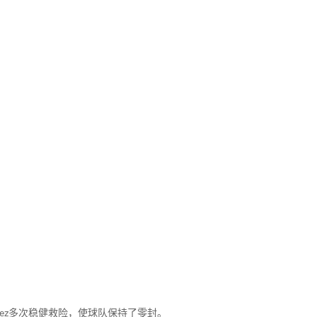
Martínez多次稳健救险，使球队保持了零封。