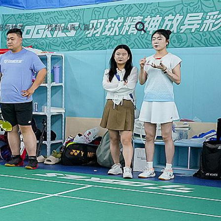
服务种类
找到pa真人真人