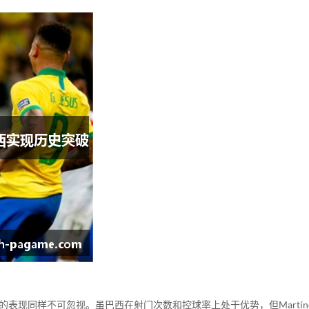
 Martínez",0] 的表现同样不可忽视。虽巴西在射门次数和控球率上处于优势，但