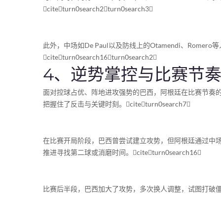
citeturn0search2turn0search3
此外，中场如De Paul以及防线上的Otamendi、R
citeturn0search16turn0search2
4、逆势掌控与比赛节
面对控球占优、阵地进攻强势的巴西，阿根廷在比赛节奏的掌控上
把握住了反击与关键时刻。citeturn0search7
在比赛开局阶段，巴西曾尝试建立攻势，但阿根廷通过中
推进寻找第二球或消磨时间。citeturn0search16
比赛后半段，巴西加大了攻势，多次换人调整，试图打破僵局。但