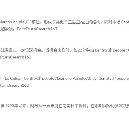
rcos Acuña",0]前压，形成了类似于三后卫推进的结构，同时中场 entity["p
iteturn0search16
位球机会。当机会来临时，如22分钟由 entity["people","Áng
rn0search16
ity["people","Leandro Paredes",0]、entity["peop
0search16
自1993年以来，阿根廷一直未能在南美杯中捧杯，在那期间经历多次决