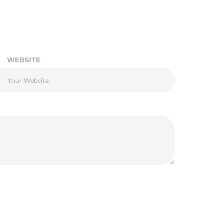
WEBSITE