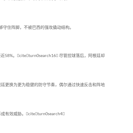
后能够守住阵脚，不被巴西的强攻撬动结构。
iteturn0search16 尽管控球落后，阿根廷却
根廷更换为更为稳健的防守节奏，偶尔通过快速反击和阵地
citeturn0search4