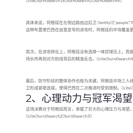
citeturn0search16turn0search2turn0search4
具体来说，阿根廷在左侧边路由边后卫 entity["people","Ma
这种布置使巴西在由宽变窄的进攻时，阿根廷的中场覆盖更加紧凑。c
其次，在进攻转化上，阿根廷没有选择一味控球压上，而是注重反击与定
场长传再到对方防线背后的精准反击。citeturn0search4tu
最后，防守阶段的整体协作也极为关键。阿根廷中场三人线（Lo Celso、ent
卫形成紧密连接，使得巴西在二次推进时受到限制。citeturn
2、心理动力与冠军渴望
这场决赛对于阿根廷而言，承载了巨大的心理压力与渴望。
citeturn0search2turn0search3