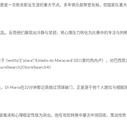
l Messi",0]而言，更是一次攸关职业生涯的重大节点。多年俱乐部荣誉充裕
乱。反而他们展现出冷静与坚韧，将心理压力转化为比赛中的专注与判断
ty["place","Estádio do Maracanã",0]（里约热
arch2turn0search4
Di María在22分钟那记高抛过顶球破门，正是源于他个人跑位与细
、串联推进和心理稳定性极为突出。他在攻防转换中屡次中场回收、策动攻