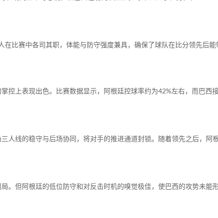
omero等人在比赛中各司其职，体能与防守强度兼具，确保了球队在比分领先
奏
表现出色。比赛数据显示，阿根廷控球率约为42%左右，而巴西接近58%。c
场三人线的稳守与后场协同，将对手的推进通道封锁。随着领先之后，阿
阿根廷的低位防守和对反击时机的嗅觉极佳，使巴西的攻势未能形成有效威胁。