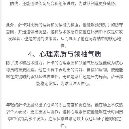
防线，还能通过传切配合和组织进攻，为球队制造更多威胁。
此外，萨卡对比赛的理解和阅读能力极强，他能够预判对手的防守
意图，并迅速做出调整。这种战术敏感性使他在比赛中不仅是进攻
发起者，也是关键的决策者，从而巩固了他在阿森纳中的核心地
位。
4、心理素质与领袖气质
除了技术和战术能力，萨卡的心理素质和领袖气质也是他成为核心
球员的重要因素。他在比赛中表现出的冷静、自信和坚韧，使他能
够在关键时刻承担起进攻重任。无论是落后还是压力局面，萨卡都
能稳定发挥，为球队注入信心。
年轻的萨卡还展现出了成熟的职业态度和责任感。他在场上不仅追
求个人表现，更注重团队协作，这种心理素质使他能够在长时间赛
季中保持高水平发挥，连续多季进球助攻上双也印证了他的稳定
性。