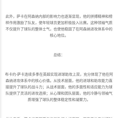
此外，萨卡在阿森纳内部的影响力也逐渐显现，他的拼搏精神和榜
样作用激励了队友，使年轻球员更加积极投入比赛。这种领袖气质
不仅提升了球队的整体士气，也使他稳固了在阿森纳进攻体系中的
核心地位。
总结：
布卡约·萨卡连续多季在英超实现进球助攻上双，充分体现了他在阿
森纳进攻体系中的核心价值。从技术层面，他的进球和助攻能力直
接提升了球队的战斗力；从战术层面，他的多面性和适应能力为球
队提供了灵活的进攻选择；从心理和团队层面，他的冷静与领袖气
质增强了球队的整体稳定性和凝聚力。