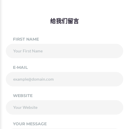
给我们留言
FIRST NAME
E-MAIL
WEBSITE
YOUR MESSAGE