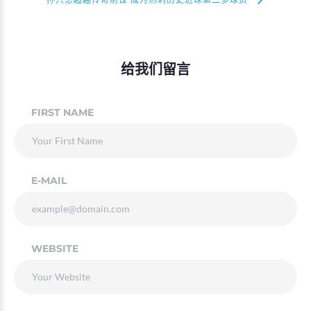
给我们留言
FIRST NAME
E-MAIL
WEBSITE