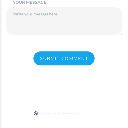
YOUR MESSAGE
SUBMIT COMMENT