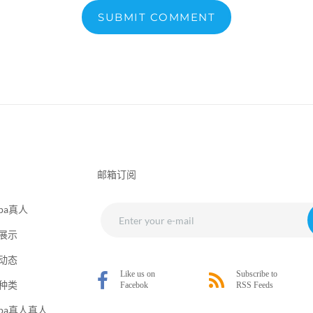
SUBMIT COMMENT
邮箱订阅
pa真人
展示
动态
种类
pa真人真人