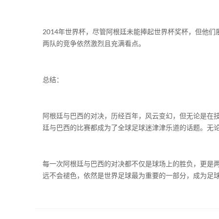
2014年世界杯，尽管阿根廷未能捧起世界杯奖杯，但他
两队的竞争依然激烈且充满看点。
总结：
阿根廷与巴西的对决，历经百年，风云变幻，但无论是在技
廷与巴西的比赛都成为了全球足球迷津津乐道的话题。无
每一次阿根廷与巴西的对决都不仅是球场上的胜负，更是
远不会褪色，依然是世界足球最为重要的一部分，成为足