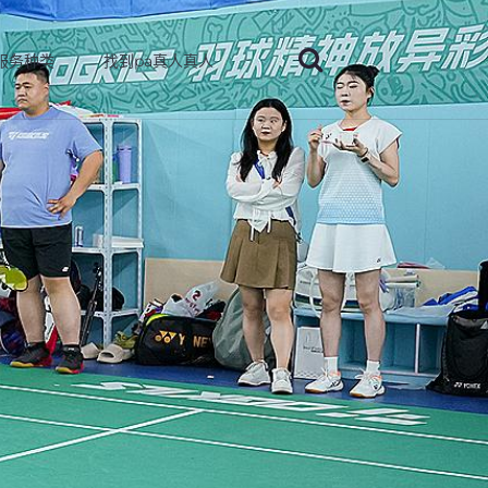
服务种类
找到pa真人真人