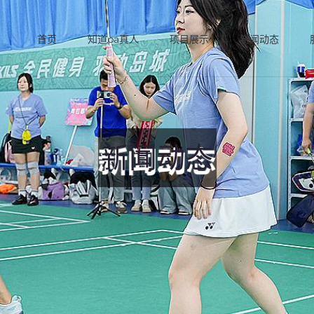
首页
知道pa真人
项目展示
新闻动态
新闻动态