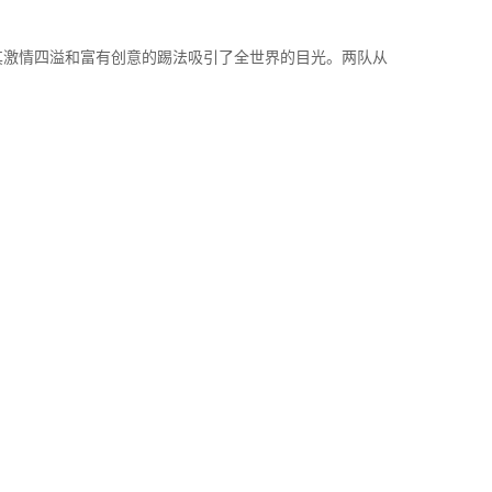
其激情四溢和富有创意的踢法吸引了全世界的目光。两队从