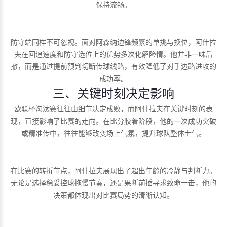
保持流畅。
防守端同样不可忽视。面对阿森纳边锋频繁的单挑与换位，阿什拉
夫在回追速度和防守选位上的优势多次化解险情。他并非一味后
撤，而是通过提前预判切断传球线路，有效降低了对手边路进攻的
成功率。
三、关键时刻决定影响
欧联杯淘汰赛往往由细节决定成败，而阿什拉夫在关键时刻的表
现，直接影响了比赛的走向。在比分胶着阶段，他的一次成功突破
或精准传中，往往能够改变场上气氛，提升球队整体士气。
在比赛的转折节点，阿什拉夫展现出了超出年龄的冷静与判断力。
无论是选择稳妥控球拖慢节奏，还是果断前插寻求致命一击，他的
决策都体现出对比赛局势的清晰认知。