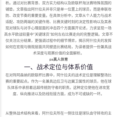
析。通过对比赛背景、双方实力结构以及欧联杯淘汰赛特殊氛围的
铺垫，文章指出阿什拉夫并非只是单一位置上的球员，而是串联攻
防、改变节奏的重要变量。在具体分析中，文章从个人能力与战术
适配、攻防两端的关键作用、比赛关键时刻的决定性影响以及其表
现对球队与对手心理层面的冲击四个方面展开论述，力求呈现一场
高水平欧战较量中“关键球员”如何左右比赛走向的完整逻辑。文章不
仅关注比分结果，更强调过程中的细节博弈，揭示阿什拉夫的发挥
如何在宏观与微观层面共同塑造比赛结局，为读者提供一份兼具战
术深度与观赛价值的全面解析。
pa真人体育
一、战术定位与体系价值
在对阵阿森纳的欧联杯比赛中，阿什拉夫的战术定位是理解整场比
赛的重要起点。作为一名兼具边后卫与边翼卫属性的球员，他在球
队体系中承担着远超传统防守者的职责。这种定位使他在进攻宽
度、纵向推进以及防线衔接方面，成为不可或缺的一环。
从整体战术结构来看，阿什拉夫所在一侧往往是球队由守转攻的主