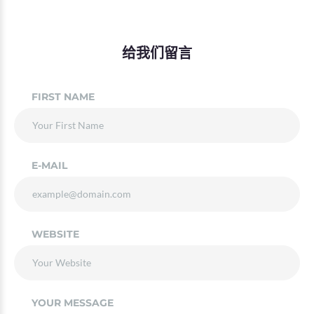
给我们留言
FIRST NAME
E-MAIL
WEBSITE
YOUR MESSAGE