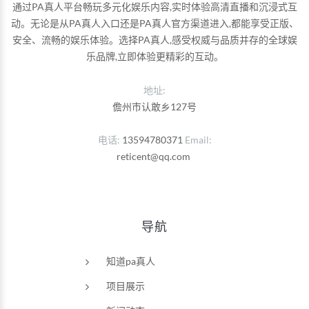
通过PA真人平台畅玩多元化娱乐内容,实时体验高清直播和沉浸式互
动。无论是从PA真人入口还是PA真人官方渠道进入,都能享受正版、
安全、流畅的娱乐体验。选择PA真人,感受权威与品质并存的全球娱
乐品牌,立即体验更精彩的互动。
地址:
儋州市认敢乡127号
电话
13594780371
Email
reticent@qq.com
导航
知道pa真人
项目展示