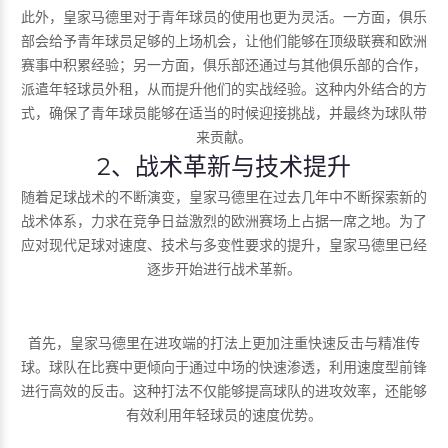
此外，皇家马德里对于青年球员的使用也更为灵活。一方面，俱乐
部会给予青年球员足够的上场机会，让他们能够在顶级联赛和欧洲
赛事中积累经验；另一方面，俱乐部还通过与其他俱乐部的合作，
派遣年轻球员外租，从而提升他们的实战经验。这种内外结合的方
式，确保了青年球员能够在适当的时候迎接挑战，并最终为球队带
来贡献。
2、战术革新与技术提升
随着足球战术的不断演变，皇家马德里在过去几年中不断探索新的
战术体系，力求在竞争日益激烈的欧洲赛场上占据一席之地。为了
应对现代足球对速度、技术与多变性要求的提升，皇家马德里已经
逐步开始进行战术革新。
首先，皇家马德里在进攻端的打法上更加注重快速反击与精准传
球。球队在比赛中更倾向于通过中场的快速渗透，利用速度型前锋
进行高效的反击。这种打法不仅能够提高球队的进攻效率，还能够
有效利用年轻球员的速度优势。