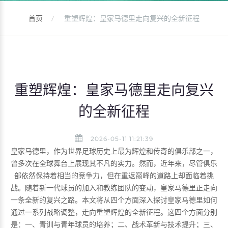
首页
重塑辉煌：皇家马德里走向复兴的全新征程
重塑辉煌：皇家马德里走向复兴
的全新征程
2026-05-11 11:21:39
皇家马德里，作为世界足球历史上最为辉煌和传奇的俱乐部之一，
曾多次在全球舞台上展现其不凡的实力。然而，近年来，尽管俱乐
部依然保持着相当的竞争力，但在重返巅峰的道路上却面临着挑
战。随着新一代球员的加入和教练团队的变动，皇家马德里正走向
一条全新的复兴之路。本文将从四个方面深入探讨皇家马德里如何
通过一系列战略调整，走向重塑辉煌的全新征程。这四个方面分别
是：一、青训与青年球员的培养；二、战术革新与技术提升；三、