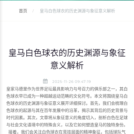
首页
皇马白色球衣的历史渊源与象征意义解析
皇马白色球衣的历史渊源与象征
意义解析
2025-11-26 09:47:19
皇家马德里作为世界足坛最具影响力与号召力的俱乐部之一，其白
色球衣早已成为一种超越运动范畴的文化符号。本文将围绕皇马白
色球衣的历史渊源与象征意义展开详细探讨。首先，我们会梳理白
色球衣的起源与其在百年发展中的沿革，揭示其背后的历史背景与
时代因素。其次，文章将从象征意义的角度切入，剖析白色在足球
与社会文化语境中的特殊含义，以及它如何塑造皇马的独特身份。
接着，我们会关注白色球衣在竞技层面的精神象征，包括球队气