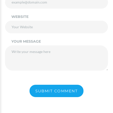
WEBSITE
YOUR MESSAGE
SUBMIT COMMENT