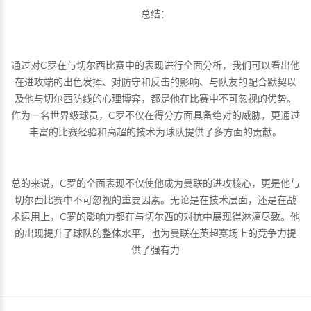
总结：
通过对C罗在与切尔西比赛中的表现进行全面分析，我们可以看出他
在进攻端的出色发挥、对防守和反击的影响、与队友的配合默契以
及他与切尔西防线的心理博弈，都是他在比赛中不可忽视的优势。
作为一名世界级球员，C罗不仅在得分方面具备绝对的威胁，更通过
丰富的比赛经验和高超的技术为球队提供了多方面的贡献。
总的来说，C罗的全面表现不仅使他成为曼联的进攻核心，更是他与
切尔西比赛中不可忽视的重要因素。无论是在技术层面，还是在战
术运用上，C罗的影响力都在与切尔西的对抗中展现得淋漓尽致。他
的出现提升了球队的整体水平，也为曼联在英超赛场上的竞争力提
供了强有力