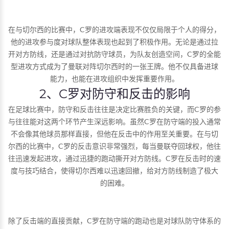
在与切尔西的比赛中，C罗的进攻端表现不仅仅局限于个人的得分，
他的进攻参与度对球队整体表现也起到了积极作用。无论是通过拉
开对方防线，还是通过对抗防守球员，为队友创造空间，C罗的全能
型进攻方式成为了曼联对阵切尔西时的一张王牌。他不仅具备进球
能力，也能在进攻组织中发挥重要作用。
2、C罗对防守和反击的影响
在足球比赛中，防守和反击往往是决定比赛胜负的关键，而C罗的参
与往往能对这两个环节产生深远影响。虽然C罗在防守端的投入通常
不会像其他球员那样直接，但他在反击中的作用至关重要。在与切
尔西的比赛中，C罗的反击意识非常强烈，每当曼联夺回球权，他往
往迅速发起进攻，通过迅捷的跑动撕开对方防线。C罗在反击时的速
度与技巧结合，使得切尔西难以迅速回撤，给对方防线制造了极大
的困难。
除了反击端的直接贡献，C罗在防守端的跑动也是对球队防守体系的