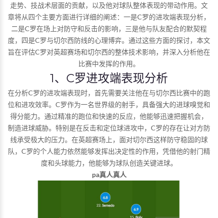
走势、技战术层面的贡献，以及他对球队整体表现的带动作用。文
章将从四个主要方面进行详细的阐述：一是C罗的进攻端表现分析，
二是C罗在场上对防守和反击的影响，三是他与队友配合的默契程
度，四是C罗与切尔西防线的心理博弈。通过这些方面的探讨，本文
旨在评估C罗对英超赛场和切尔西的整体技术影响，并深入分析他在
比赛中发挥的作用。
1、C罗进攻端表现分析
在分析C罗的进攻端表现时，首先需要关注他在与切尔西比赛中的跑
位和进攻效率。C罗作为一名世界级的射手，具备强大的进球嗅觉和
得分能力。通过精准的跑位和快速的反应，他能够迅速把握机会，
制造进球威胁。特别是在反击和定位球进攻中，C罗的存在让对方防
线承受极大的压力。在英超赛场上，面对切尔西这样防守稳固的球
队，C罗的个人能力依然能够发挥出决定性的作用，凭借他的射门精
度和头球能力，他能够为球队创造关键进球。
pa真人真人