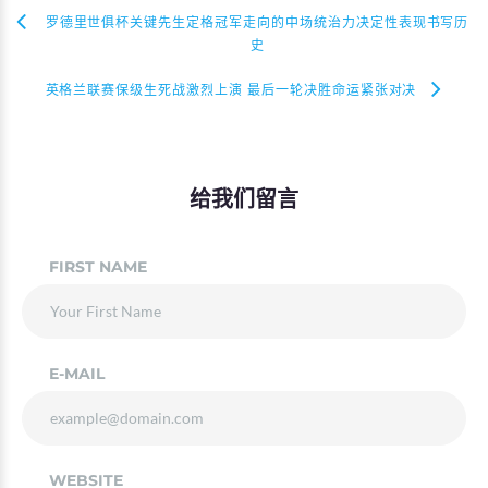
罗德里世俱杯关键先生定格冠军走向的中场统治力决定性表现书写历
史
英格兰联赛保级生死战激烈上演 最后一轮决胜命运紧张对决
给我们留言
FIRST NAME
E-MAIL
WEBSITE