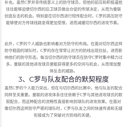
补充。虽然C罗并非传统意义上的防守球员，但他的前压和积极逼抢
往往能够迫使切尔西的后卫球员做出仓促的传球决定，从而为曼联
创造反击的机会。特别是在切尔西进行短传配合时，C罗的高压防守
能够使对方传球线路变得更加受限，进而减缓切尔西的进攻节奏。
此外，C罗的个人威胁也影响着对方防守的布局。在面对切尔西这样
防守稳固的球队时，C罗的存在常常让对方的防线出现拉扯，进而影
响他们的防守形态。每当切尔西的防守球员在防守C罗时集中精力过
多，曼联的其他进攻球员便能获得更多的空间与机会，从而增加整
体反击的威胁。
3、C罗与队友配合的默契程度
虽然C罗的个人能力突出，但在与切尔西的比赛中，他与队友的配合
同样至关重要。曼联的进攻体系往往依赖于C罗与其他进攻球员的默
契配合，而这种配合的流畅性直接影响到球队的进攻效果。在面对
像切尔西这样防守严密的球队时，C罗与队友之间的快速传递和无缝
衔接成为了突破对方防线的关键。