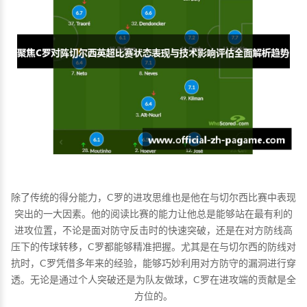
除了传统的得分能力，C罗的进攻思维也是他在与切尔西比赛中表现
突出的一大因素。他的阅读比赛的能力让他总是能够站在最有利的
进攻位置，不论是面对防守反击时的快速突破，还是在对方防线高
压下的传球转移，C罗都能够精准把握。尤其是在与切尔西的防线对
抗时，C罗凭借多年来的经验，能够巧妙利用对方防守的漏洞进行穿
透。无论是通过个人突破还是为队友做球，C罗在进攻端的贡献是全
方位的。