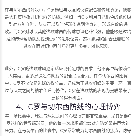
在与切尔西的对决中，C罗通过与队友的快速配合和传球协调，能够
最大程度地撕开切尔西的防线。例如，当C罗利用自己出色的跑位吸
引对方防守时，队友可以及时将球传递到他身边，形成有效的进
攻。而C罗对球队其他进攻球员的传球意识也非常强，他能够通过精
准的传球帮助队友找到更好的进攻位置。这种默契的配合让曼联的
进攻在面对切尔西时显得更加多变，难以预测。
此外，C罗的进攻球风逐渐适应现代足球的要求，他不再单纯依赖个
人突破，更多是通过与队友的配合形成合力。在与切尔西的比赛
中，C罗不仅仅是进球的得分点，还成为了进攻组织的重要一环。通
过与队友之间的精准传递与协作，C罗在进攻端的表现为曼联带来了
更多的得分机会。
4、C罗与切尔西防线的心理博弈
每一场比赛中，球员与球员之间的心理博弈都非常重要，尤其是像C
罗这样的世界级球员，他的每一次出场都会给对方防线带来巨大的
压力。在与切尔西的比赛中，C罗常常成为切尔西防线的焦点，防守