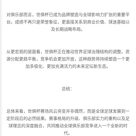
对俱乐部而言，世俱杯已成为品牌塑造与全球影响力扩张的重要平
台。成绩不再只是荣誉象征，更直接关系到商业价值、球迷基础以
及长期战略布局。
从更宏观的层面看，世俱杯正在推动世界足球治理结构的调整。资
源分配更趋平衡，竞争机会更加开放，这种趋势将持续塑造一个更
加多极化、更加充满活力的未来足坛新生态。
总结：
总体来看，世俱杯赛场风云突变并非偶然，而是全球足球发展到一
定阶段后的必然结果。赛事格局的升级、俱乐部实力的重构以及足
球理念的深度融合，共同推动全球俱乐部竞争进入一个全新的时
代。