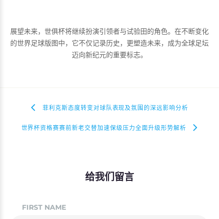
展望未来，世俱杯将继续扮演引领者与试验田的角色。在不断变化
的世界足球版图中，它不仅记录历史，更塑造未来，成为全球足坛
迈向新纪元的重要标志。
菲利克斯态度转变对球队表现及氛围的深远影响分析
世界杯资格赛赛前新老交替加速保级压力全面升级形势解析
给我们留言
FIRST NAME