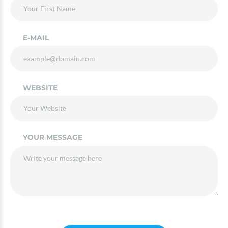
E-MAIL
WEBSITE
YOUR MESSAGE