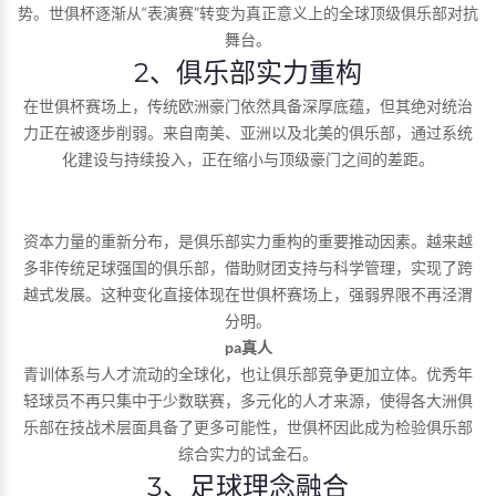
势。世俱杯逐渐从“表演赛”转变为真正意义上的全球顶级俱乐部对抗
舞台。
2、俱乐部实力重构
在世俱杯赛场上，传统欧洲豪门依然具备深厚底蕴，但其绝对统治
力正在被逐步削弱。来自南美、亚洲以及北美的俱乐部，通过系统
化建设与持续投入，正在缩小与顶级豪门之间的差距。
资本力量的重新分布，是俱乐部实力重构的重要推动因素。越来越
多非传统足球强国的俱乐部，借助财团支持与科学管理，实现了跨
越式发展。这种变化直接体现在世俱杯赛场上，强弱界限不再泾渭
分明。
pa真人
青训体系与人才流动的全球化，也让俱乐部竞争更加立体。优秀年
轻球员不再只集中于少数联赛，多元化的人才来源，使得各大洲俱
乐部在技战术层面具备了更多可能性，世俱杯因此成为检验俱乐部
综合实力的试金石。
3、足球理念融合