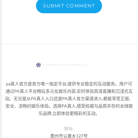
SUBMIT COMMENT
pa真人官方是官方唯一指定平台,提供专业稳定的互动服务。用户可
通过PA真人平台畅玩多元化娱乐内容,实时体验高清直播和沉浸式互
动。无论是从PA真人入口还是PA真人官方渠道进入,都能享受正版、
安全、流畅的娱乐体验。选择PA真人,感受权威与品质并存的全球娱
乐品牌,立即体验更精彩的互动。
地址:
儋州市认敢乡127号