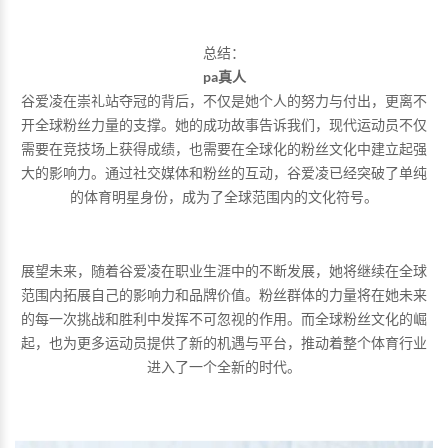
总结：
pa真人
谷爱凌在崇礼站夺冠的背后，不仅是她个人的努力与付出，更离不
开全球粉丝力量的支撑。她的成功故事告诉我们，现代运动员不仅
需要在竞技场上获得成绩，也需要在全球化的粉丝文化中建立起强
大的影响力。通过社交媒体和粉丝的互动，谷爱凌已经突破了单纯
的体育明星身份，成为了全球范围内的文化符号。
展望未来，随着谷爱凌在职业生涯中的不断发展，她将继续在全球
范围内拓展自己的影响力和品牌价值。粉丝群体的力量将在她未来
的每一次挑战和胜利中发挥不可忽视的作用。而全球粉丝文化的崛
起，也为更多运动员提供了新的机遇与平台，推动着整个体育行业
进入了一个全新的时代。