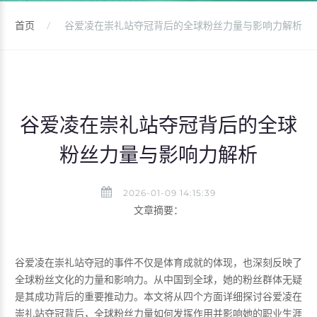
首页
谷爱凌在崇礼站夺冠背后的全球粉丝力量与影响力解析
谷爱凌在崇礼站夺冠背后的全球
粉丝力量与影响力解析
2026-01-09 14:15:39
文章摘要：
谷爱凌在崇礼站夺冠的事件不仅是体育成就的体现，也深刻反映了
全球粉丝文化的力量和影响力。从中国到全球，她的粉丝群体无疑
是其成功背后的重要推动力。本文将从四个方面详细探讨谷爱凌在
崇礼站夺冠背后，全球粉丝力量如何发挥作用并影响她的职业生涯