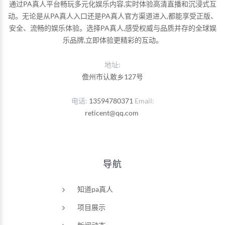
通过PA真人平台畅玩多元化娱乐内容,实时体验高清直播和沉浸式互
动。无论是从PA真人入口还是PA真人官方渠道进入,都能享受正版、
安全、流畅的娱乐体验。选择PA真人,感受权威与品质并存的全球娱
乐品牌,立即体验更精彩的互动。
地址:
儋州市认敢乡127号
电话
13594780371
Email
reticent@qq.com
导航
知道pa真人
项目展示