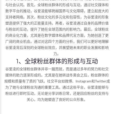
与社会认同。首先，全球粉丝群体的形成与互动，通过社交媒体和
数字平台的推动，谷爱凌能够跨越国界与文化障碍，建立起庞大的
支持者网络。其次，粉丝文化的多元化和包容性，为谷爱凌的形象
塑造提供了强大的正能量支持。再者，谷爱凌通过自身的品牌价值
与粉丝的互动，提升了她在全球范围内的影响力。最后，全球粉丝
的商业化力量，尤其是在数字媒体和品牌代言方面，为她创造了更
广阔的商业机会。通过对这四个方面的分析，我们可以更好地理解
谷爱凌背后深刻的全球粉丝效应，并展望她未来的职业发展和影响
力。
1、全球粉丝群体的形成与互动
谷爱凌的全球粉丝群体并非一蹴而就，而是通过多年的努力和社交
媒体的助力逐渐形成的。尤其是在她转战冬奥会之后，粉丝群体的
规模和质量有了质的飞跃。社交平台如微博、Instagram和Twitter成
为了她与全球粉丝沟通的重要工具。通过这些平台，谷爱凌能够与
粉丝进行即时互动，无论是分享训练日常，还是回应粉丝的支持与
关心，均为她塑造了良好的公众形象。