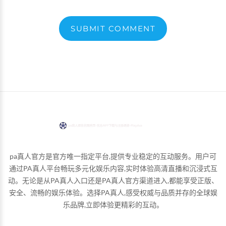
SUBMIT COMMENT
pa真人官方是官方唯一指定平台,提供专业稳定的互动服务。用户可
通过PA真人平台畅玩多元化娱乐内容,实时体验高清直播和沉浸式互
动。无论是从PA真人入口还是PA真人官方渠道进入,都能享受正版、
安全、流畅的娱乐体验。选择PA真人,感受权威与品质并存的全球娱
乐品牌,立即体验更精彩的互动。