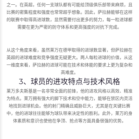
之一。在英超，任何一支球队都有可能给顶级俱乐部带来麻烦，且
比赛的密集程度和强度也常常超乎想象。因此，萨拉赫能够在这样
的联赛中取得高进球数，显然需要付出更多的努力，每一粒进球都
需要在更为严密的防守体系和更高强度的对抗下完成。
从这个角度来看，虽然莱万在德甲取得的进球数显著，但萨拉赫在
英超的进球难度和竞争强度无疑更大。两人每粒进球的价值，从这
一维度来看，萨拉赫的进球可能在技术和体能的要求上更为复杂和
高难度。
3、球员的进攻特点与技术风格
莱万多夫斯基是一名非常全面的前锋，他的进攻风格以高效、精准
为特点。莱万拥有强大的脚下技术和空中能力，能够在禁区内灵活
地找到进球机会。他的射门精确且威胁巨大，尤其是在关键比赛
中，他的进球往往能够为球队带来决定性的胜利。此外，莱万的身
体素质和意识也使他在争顶、抢点等方面具备很强的优势。