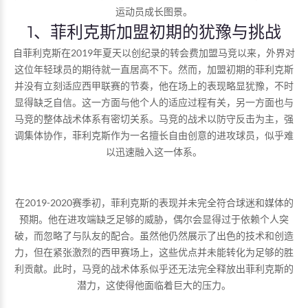
运动员成长图景。
1、菲利克斯加盟初期的犹豫与挑战
自菲利克斯在2019年夏天以创纪录的转会费加盟马竞以来，外界对
这位年轻球员的期待就一直居高不下。然而，加盟初期的菲利克斯
并没有立刻适应西甲联赛的节奏，他在场上的表现略显犹豫，不时
显得缺乏自信。这一方面与他个人的适应过程有关，另一方面也与
马竞的整体战术体系有密切关系。马竞的战术以防守反击为主，强
调集体协作，菲利克斯作为一名擅长自由创意的进攻球员，似乎难
以迅速融入这一体系。
在2019-2020赛季初，菲利克斯的表现并未完全符合球迷和媒体的
预期。他在进攻端缺乏足够的威胁，偶尔会显得过于依赖个人突
破，而忽略了与队友的配合。虽然他仍然展示了出色的技术和创造
力，但在紧张激烈的西甲赛场上，这些优点并未能转化为足够的胜
利贡献。此时，马竞的战术体系似乎还无法完全释放出菲利克斯的
潜力，这使得他面临着巨大的压力。