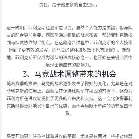
责任，给予他更多的自由空间。
这一时期，菲利克斯也逐渐意识到，虽然个人能力是关键，但与队
友的配合更加重要。西蒙尼通过细致的战术布置，帮助菲利克斯找
到与队友协作的平衡点。在这段磨合过程中，菲利克斯的个人技术
得到了更有效的发挥，而马竞的整体进攻效率也有所提升。渐渐
地，菲利克斯不仅成为球队的进攻核心之一，也开始在关键比赛中
展现出他应有的影响力。
3、马竞战术调整带来的机会
随着赛季的推进，马竞的战术逐步发生了微妙的变化，尤其是在对
菲利克斯的使用上。西蒙尼在保持球队防守稳固的前提下，逐渐为
菲利克斯在进攻端提供了更多的自由度和支持。这一变化使得菲利
克斯能够更好地发挥自己的优势，而不再局限于单纯的防守反击体
系。
马竞开始更加注重控球和进攻的平衡，尤其是在面对一些相对较弱