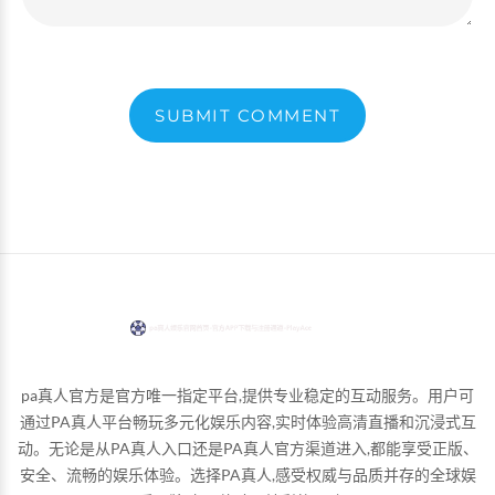
SUBMIT COMMENT
pa真人官方是官方唯一指定平台,提供专业稳定的互动服务。用户可
通过PA真人平台畅玩多元化娱乐内容,实时体验高清直播和沉浸式互
动。无论是从PA真人入口还是PA真人官方渠道进入,都能享受正版、
安全、流畅的娱乐体验。选择PA真人,感受权威与品质并存的全球娱