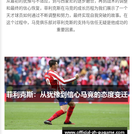
从最初的犹豫与不适应，到与西蒙尼的逐步磨合，再到战术的调整
和最终的信心恢复，菲利克斯在马竞的成长历程为我们展示了一个
天才球员如何通过不断调整和努力，最终实现自我突破的故事。在
这个过程中，马竞俱乐部对菲利克斯的支持与信任无疑是他成功的
重要因素。